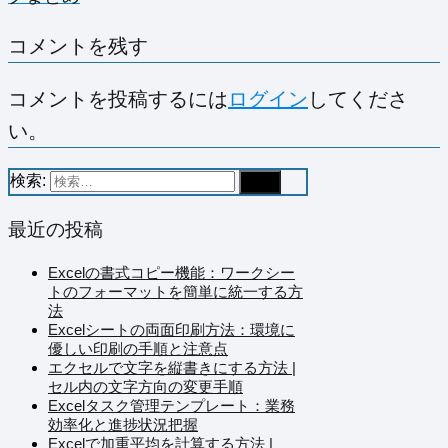
コメントを残す
コメントを投稿するには
ログイン
してくださ
い。
検索:
最近の投稿
Excelの書式コピー機能：ワークシー
トのフォーマットを簡単に統一する方
法
Excelシートの両面印刷方法：環境に
優しい印刷の手順と注意点
エクセルで文字を縦書きにする方法 |
セル内の文字方向の変更手順
Excelタスク管理テンプレート：業務
効率化と進捗状況把握
Excelで加重平均を計算する方法 |