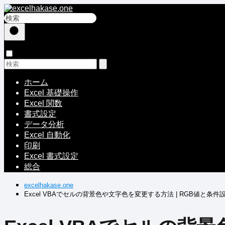
ホーム
Excel 基礎操作
Excel 関数
書式設定
データ分析
Excel 自動化
印刷
Excel 書式設定
総合
excelhakase.one
Excel VBAでセルの背景色や文字色を変更する方法 | RGB値と条