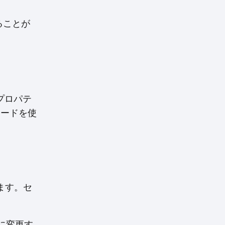
ることが
プロパテ
コードを使
きます。セ
に変更す