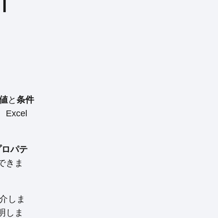
|
B値
と
条件
xcel
rプロパテ
できま
介しま
明しま